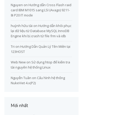
Nguyen
on
Hướng dẫn Cross Flash raid
card IBM M1015 sang LSI (Avago) 9211-
8i P20 IT mode
huỳnh hữu tài
on
Hướng dẫn khôi phục
lại dữ liệu từ Database MySQL InnoDB
Engine khi bị crash từ file frm và idb
Tri
on
Hướng Dẫn Quản Lý Tên Miền tại
123HOST
Web New
on
Sử dụng htop để kiểm tra
tài nguyên hệ thống Linux
Nguyễn Tuân
on
Cấu hình hệ thống
NukeViet 4.x(P2)
Mới nhất