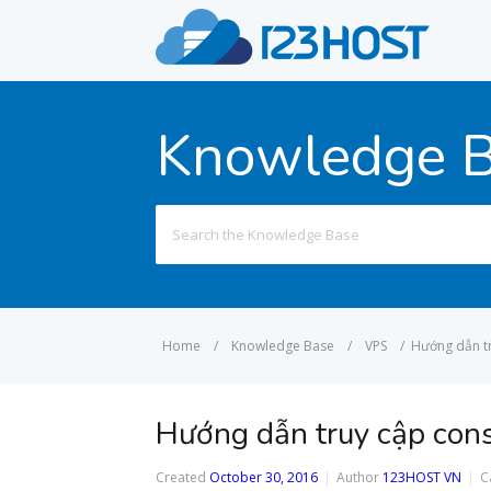
Knowledge 
Search
for:
Home
/
Knowledge Base
/
VPS
/
Hướng dẫn t
Hướng dẫn truy cập co
Created
October 30, 2016
Author
123HOST VN
C