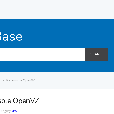
Base
SEARCH
ruy cập console OpenVZ
nsole OpenVZ
ategory
VPS