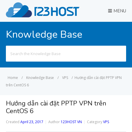
MENU
Knowledge Base
Search
for:
Home
/
Knowledge Base
/
VPS
/
Hướng dẫn cài đặt PPTP VPN
trên CentOS 6
Hướng dẫn cài đặt PPTP VPN trên
CentOS 6
Created
April 23, 2017
Author
123HOST VN
Category
VPS