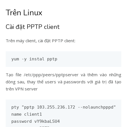
Trên Linux
Cài đặt PPTP client
Trên máy client, cài đặt PPTP client:
yum -y instal pptp
Tạo file /etc/ppp/peers/pptpserver và thêm vào những
dòng sau, thay thế users và passwords với giá trị đã tạo
trên VPN server
pty "pptp 103.255.236.172 --nolaunchpppd"

name client1

password vY9kbaLSU4
