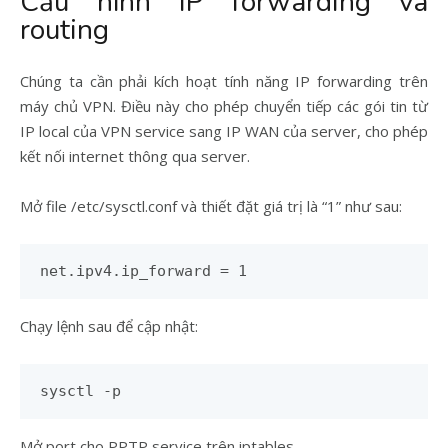
Cấu hình IP forwarding và
routing
Chúng ta cần phải kích hoạt tính năng IP forwarding trên
máy chủ VPN. Điều này cho phép chuyển tiếp các gói tin từ
IP local của VPN service sang IP WAN của server, cho phép
kết nối internet thông qua server.
Mở file /etc/sysctl.conf và thiết đặt giá trị là “1” như sau:
net.ipv4.ip_forward = 1
Chạy lệnh sau để cập nhật:
sysctl -p
Mở port cho PPTP service trên iptables