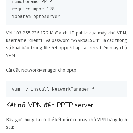
remotename PPTP

require-mppe-128

ipparam pptpserver
Với 103.255.236.172 là địa chỉ IP public của máy chủ VPN,
username “client1” và pasword “vY9kbaLSU4” là các thông
số khai báo trong file /etc/ppp/chap-secrets trên máy chủ
VPN
Cài đặt NetworkManager cho pptp
yum -y install NetworkManager-*
Kết nối VPN đến PPTP server
Bây giờ chúng ta có thể kết nối đến máy chủ VPN bằng lệnh
sau: