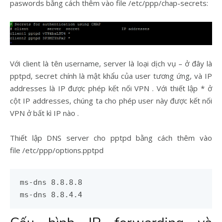
paswords bằng cách thêm vào file /etc/ppp/chap-secrets:
Với client là tên username, server là loại dịch vụ – ở đây là
pptpd, secret chính là mật khẩu của user tương ứng, và IP
addresses là IP được phép kết nối VPN . Với thiết lập * ở
cột IP addresses, chúng ta cho phép user này được kết nối
VPN ở bất kì IP nào .
Thiết lập DNS server cho pptpd bằng cách thêm vào
file /etc/ppp/options.pptpd
ms-dns 8.8.8.8

ms-dns 8.8.4.4