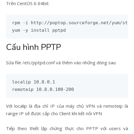
Trên CentOS 6 64bit:
rpm -i http://poptop.sourceforge.net/yum/stab
yum -y install pptpd
Cấu hình PPTP
Sửa file /etc/pptpd.conf và thêm vào những dòng sau:
localip 10.8.0.1

remoteip 10.8.0.100-200
Với localip là địa chỉ IP của máy chủ VPN và remoteip là
range IP sẽ được cấp cho Client khi kết nối VPN
Tiếp theo thiết lập chứng thực cho PPTP với users và