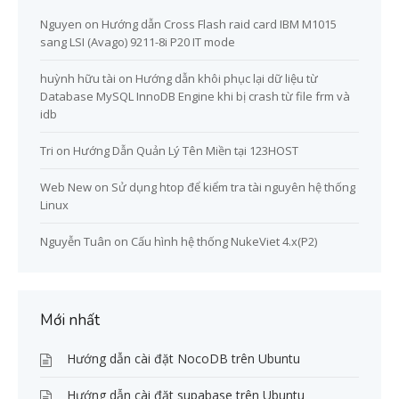
Nguyen
on
Hướng dẫn Cross Flash raid card IBM M1015
sang LSI (Avago) 9211-8i P20 IT mode
huỳnh hữu tài
on
Hướng dẫn khôi phục lại dữ liệu từ
Database MySQL InnoDB Engine khi bị crash từ file frm và
idb
Tri
on
Hướng Dẫn Quản Lý Tên Miền tại 123HOST
Web New
on
Sử dụng htop để kiểm tra tài nguyên hệ thống
Linux
Nguyễn Tuân
on
Cấu hình hệ thống NukeViet 4.x(P2)
Mới nhất
Hướng dẫn cài đặt NocoDB trên Ubuntu
Hướng dẫn cài đặt supabase trên Ubuntu