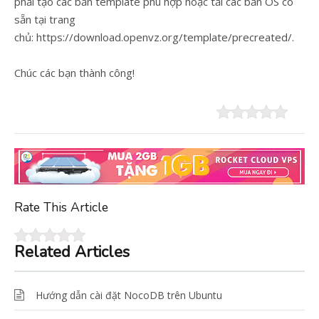
phải tạo các bản template phù hợp hoặc tải các bản OS có
sẵn tại trang
chủ: https://download.openvz.org/template/precreated/.
Chúc các bạn thành công!
Rate This Article
Related Articles
Hướng dẫn cài đặt NocoDB trên Ubuntu