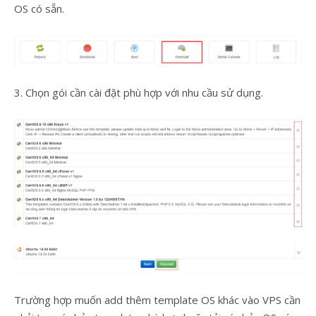
OS có sẵn.
3. Chọn gói cần cài đặt phù hợp với nhu cầu sử dụng.
Trường hợp muốn add thêm template OS khác vào VPS cần