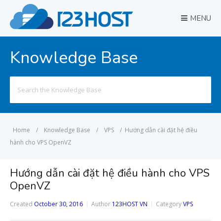
MENU
Knowledge Base
Search
for:
Home
/
Knowledge Base
/
VPS
/
Hướng dẫn cài đặt hệ điều
hành cho VPS OpenVZ
Hướng dẫn cài đặt hệ điều hành cho VPS
OpenVZ
Created
October 30, 2016
Author
123HOST VN
Category
VPS