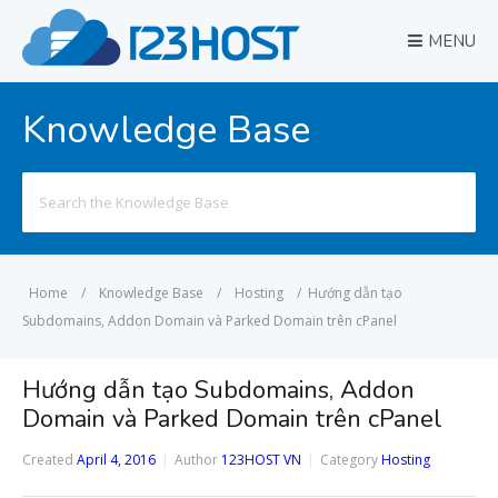
MENU
Knowledge Base
Search
for:
Home
/
Knowledge Base
/
Hosting
/
Hướng dẫn tạo
Subdomains, Addon Domain và Parked Domain trên cPanel
Hướng dẫn tạo Subdomains, Addon
Domain và Parked Domain trên cPanel
Created
April 4, 2016
Author
123HOST VN
Category
Hosting