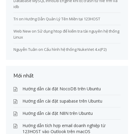
Database MySQL InnoDB Engine khi bị crash từ file frm và
idb
Tri
on
Hướng Dẫn Quản Lý Tên Miền tại 123HOST
Web New
on
Sử dụng htop để kiểm tra tài nguyên hệ thống
Linux
Nguyễn Tuân
on
Cấu hình hệ thống NukeViet 4.x(P2)
Mới nhất
Hướng dẫn cài đặt NocoDB trên Ubuntu
Hướng dẫn cài đặt supabase trên Ubuntu
Hướng dẫn cài đặt N8N trên Ubuntu
Hướng dẫn tích hợp email doanh nghiệp từ
123HOST vào Outlook trên macOS