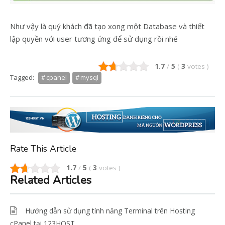
Như vậy là quý khách đã tạo xong một Database và thiết
lập quyền với user tương ứng để sử dụng rồi nhé
1.7
/
5
(
3
votes
)
Tagged:
cpanel
mysql
Rate This Article
1.7
/
5
(
3
votes
)
Related Articles
Hướng dẫn sử dụng tính năng Terminal trên Hosting
cPanel tại 123HOST