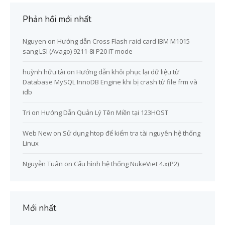
Phản hồi mới nhất
Nguyen
on
Hướng dẫn Cross Flash raid card IBM M1015
sang LSI (Avago) 9211-8i P20 IT mode
huỳnh hữu tài
on
Hướng dẫn khôi phục lại dữ liệu từ
Database MySQL InnoDB Engine khi bị crash từ file frm và
idb
Tri
on
Hướng Dẫn Quản Lý Tên Miền tại 123HOST
Web New
on
Sử dụng htop để kiểm tra tài nguyên hệ thống
Linux
Nguyễn Tuân
on
Cấu hình hệ thống NukeViet 4.x(P2)
Mới nhất