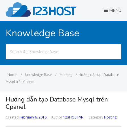
MENU
Knowledge Base
Search
for:
Home
/
Knowledge Base
/
Hosting
/
Hướng dẫn tạo Database
Mysql trên Cpanel
Hướng dẫn tạo Database Mysql trên
Cpanel
Created
February 6, 2016
Author
123HOST VN
Category
Hosting