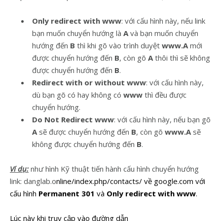
Only redirect with www
: với cấu hình này, nếu link
bạn muốn chuyển hướng là
A
và bạn muốn chuyển
hướng đến
B
thì khi gõ vào trình duyệt
www.A
mới
được chuyển hướng đến
B
, còn gõ
A
thôi thì sẽ không
được chuyển hướng đến
B
.
Redirect with or without www
: với cấu hình này,
dù bạn gõ có hay không có
www
thì đều được
chuyển hướng.
Do Not Redirect www
: với cấu hình này, nếu bạn gõ
A
sẽ được chuyển hướng đến
B
, còn gõ
www.A
sẽ
không được chuyển hướng đến
B
.
Ví dụ:
như hình Kỹ thuật tiến hành cấu hình chuyển hướng
link: danglab.o
nline/index.php/contacts/ về google.com với
cấu hình
Permanent 301
và
Only redirect with www
.
Lúc này khi truy cập vào đường dẫn