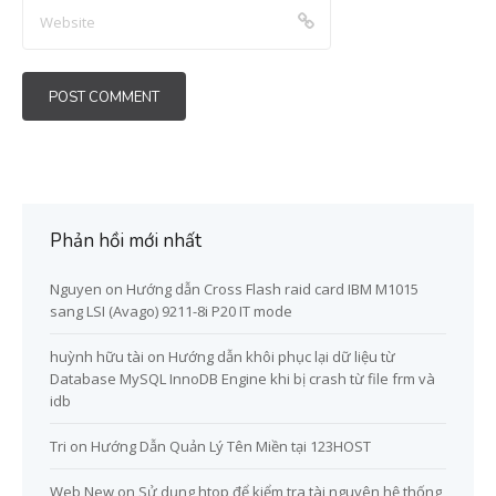
Phản hồi mới nhất
Nguyen
on
Hướng dẫn Cross Flash raid card IBM M1015
sang LSI (Avago) 9211-8i P20 IT mode
huỳnh hữu tài
on
Hướng dẫn khôi phục lại dữ liệu từ
Database MySQL InnoDB Engine khi bị crash từ file frm và
idb
Tri
on
Hướng Dẫn Quản Lý Tên Miền tại 123HOST
Web New
on
Sử dụng htop để kiểm tra tài nguyên hệ thống