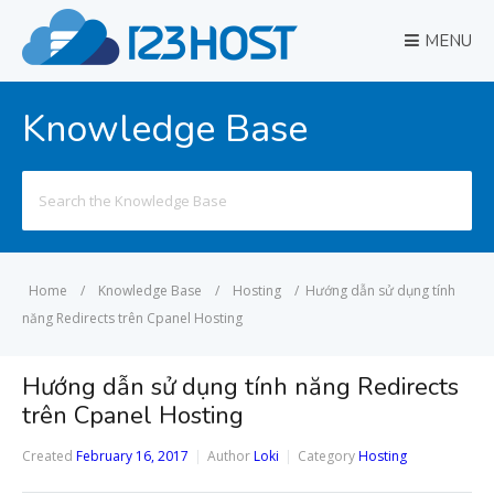
MENU
Knowledge Base
Search
for:
Home
/
Knowledge Base
/
Hosting
/
Hướng dẫn sử dụng tính
năng Redirects trên Cpanel Hosting
Hướng dẫn sử dụng tính năng Redirects
trên Cpanel Hosting
Created
February 16, 2017
Author
Loki
Category
Hosting