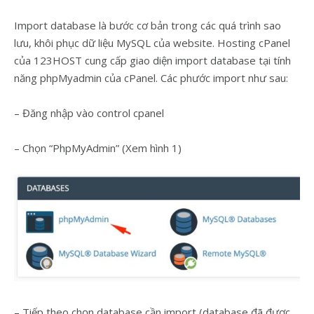
Import database là bước cơ bản trong các quá trình sao
lưu, khôi phục dữ liệu MySQL của website. Hosting cPanel
của 123HOST cung cấp giao diện import database tại tính
năng phpMyadmin của cPanel. Các phước import như sau:
– Đăng nhập vào control cpanel
– Chọn “PhpMyAdmin” (Xem hình 1)
– Tiếp theo chọn database cần import (database đã được