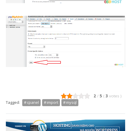
2
/
5
(
3
votes
)
Tagged:
cpanel
import
mysql