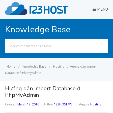
MENU
Knowledge Base
Search
for:
Home
/
Knowledge Base
/
Hosting
/
Hướng dẫn import
Database ở PhpMyAdmin
Hướng dẫn import Database ở
PhpMyAdmin
Created
March 17, 2016
Author
123HOST VN
Category
Hosting