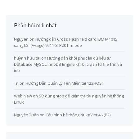
Phản hồi mới nhất
Nguyen
on
Hướng dẫn Cross Flash raid card IBM M1015
sang LSI (Avago) 9211-8i P20 IT mode
huỳnh hữu tài
on
Hướng dẫn khôi phục lại dữ liệu từ
Database MySQL InnoDB Engine khi bị crash từ file frm và
idb
Tri
on
Hướng Dẫn Quản Lý Tên Miền tại 123HOST
Web New
on
Sử dụng htop để kiểm tra tài nguyên hệ thống
Linux
Nguyễn Tuân
on
Cấu hình hệ thống NukeViet 4.x(P2)