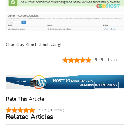
Chúc Qúy Khách thành công!
5
/
5
(
1
vote
)
Rate This Article
5
/
5
(
1
vote
)
Related Articles