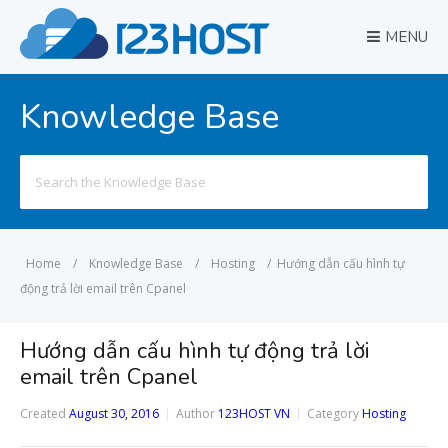
MENU
Knowledge Base
Search
for:
Home
/
Knowledge Base
/
Hosting
/
Hướng dẫn cấu hình tự
động trả lời email trên Cpanel
Hướng dẫn cấu hình tự động trả lời
email trên Cpanel
Created
August 30, 2016
Author
123HOST VN
Category
Hosting