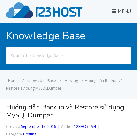
MENU
Knowledge Base
Search
for:
Home
/
Knowledge Base
/
Hosting
/
Hướng dẫn Backup và
Restore sử dụng MySQLDumper
Hướng dẫn Backup và Restore sử dụng
MySQLDumper
Created
September 17, 2016
Author
123HOST VN
Category
Hosting