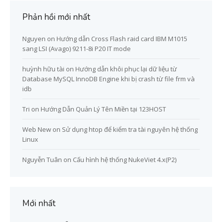
Phản hồi mới nhất
Nguyen
on
Hướng dẫn Cross Flash raid card IBM M1015
sang LSI (Avago) 9211-8i P20 IT mode
huỳnh hữu tài
on
Hướng dẫn khôi phục lại dữ liệu từ
Database MySQL InnoDB Engine khi bị crash từ file frm và
idb
Tri
on
Hướng Dẫn Quản Lý Tên Miền tại 123HOST
Web New
on
Sử dụng htop để kiểm tra tài nguyên hệ thống
Linux
Nguyễn Tuân
on
Cấu hình hệ thống NukeViet 4.x(P2)
Mới nhất