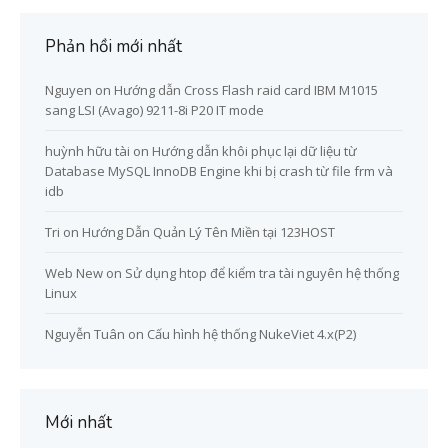
Phản hồi mới nhất
Nguyen
on
Hướng dẫn Cross Flash raid card IBM M1015
sang LSI (Avago) 9211-8i P20 IT mode
huỳnh hữu tài
on
Hướng dẫn khôi phục lại dữ liệu từ
Database MySQL InnoDB Engine khi bị crash từ file frm và
idb
Tri
on
Hướng Dẫn Quản Lý Tên Miền tại 123HOST
Web New
on
Sử dụng htop để kiểm tra tài nguyên hệ thống
Linux
Nguyễn Tuân
on
Cấu hình hệ thống NukeViet 4.x(P2)
Mới nhất