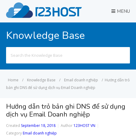
MENU
Knowledge Base
Search
for:
Home
/
Knowledge Base
/
Email doanh nghiệp
/
Hướng dẫn trỏ
bản ghi DNS để sử dụng dịch vụ Email Doanh nghiệp
Hướng dẫn trỏ bản ghi DNS để sử dụng
dịch vụ Email Doanh nghiệp
Created
September 18, 2018
Author
123HOST VN
Category
Email doanh nghiệp