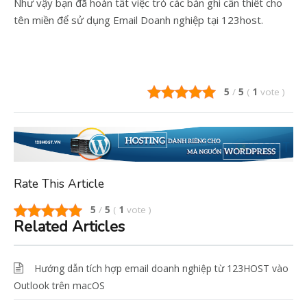
Như vậy bạn đã hoàn tất việc trỏ các bản ghi cần thiết cho
tên miền để sử dụng Email Doanh nghiệp tại 123host.
5
/
5
(
1
vote
)
Rate This Article
5
/
5
(
1
vote
)
Related Articles
Hướng dẫn tích hợp email doanh nghiệp từ 123HOST vào
Outlook trên macOS