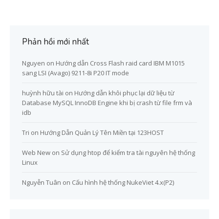
Phản hồi mới nhất
Nguyen
on
Hướng dẫn Cross Flash raid card IBM M1015
sang LSI (Avago) 9211-8i P20 IT mode
huỳnh hữu tài
on
Hướng dẫn khôi phục lại dữ liệu từ
Database MySQL InnoDB Engine khi bị crash từ file frm và
idb
Tri
on
Hướng Dẫn Quản Lý Tên Miền tại 123HOST
Web New
on
Sử dụng htop để kiểm tra tài nguyên hệ thống
Linux
Nguyễn Tuân
on
Cấu hình hệ thống NukeViet 4.x(P2)