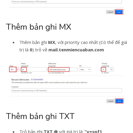
Thêm bản ghi MX
Thêm bản ghi
MX
, với priority cao nhất (Có thể để giá
trị là
0
) trỏ về
mail.tenmiencuaban.com
Thêm bản ghi TXT
Trỏ bản ghi
TXT
@
với giá trị là:
“v=spf1