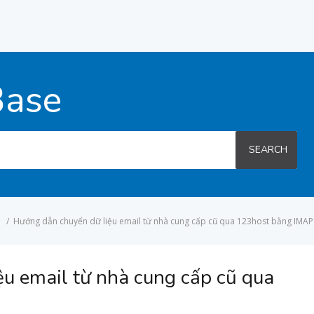
Base
SEARCH
/
Hướng dẫn chuyển dữ liệu email từ nhà cung cấp cũ qua 123host bằng IMAP
u email từ nhà cung cấp cũ qua