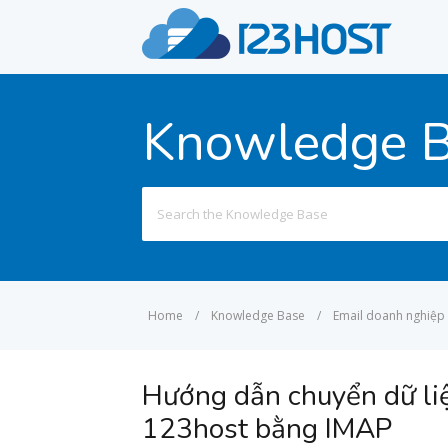
Knowledge 
Search
for:
Home
/
Knowledge Base
/
Email doanh nghiệp
Hướng dẫn chuyển dữ liệ
123host bằng IMAP