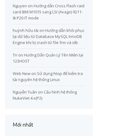
Nguyen
on
Hướng dẫn Cross Flash raid
card IBM M1015 sang LSI (Avago) 9211-
8i P20 IT mode
huỳnh hữu tài
on
Hướng dẫn khôi phục
lại dữ liệu từ Database MySQL InnoDB
Engine khi bị crash từ file frm và idb
Tri
on
Hướng Dẫn Quản Lý Tên Miền tại
123HOST
Web New
on
Sử dụng htop để kiểm tra
tài nguyên hệ thống Linux
Nguyễn Tuân
on
Cấu hình hệ thống
NukeViet 4.x(P2)
Mới nhất