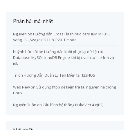
Phản hồi mới nhất
Nguyen
on
Hướng dẫn Cross Flash raid card IBM M1015
sang LSI (Avago) 9211-8i P20 IT mode
huỳnh hữu tài
on
Hướng dẫn khôi phục lại dữ liệu từ
Database MySQL InnoDB Engine khi bị crash từ file frm và
idb
Tri
on
Hướng Dẫn Quản Lý Tên Miền tại 123HOST
Web New
on
Sử dụng htop để kiểm tra tài nguyên hệ thống
Linux
Nguyễn Tuân
on
Cấu hình hệ thống NukeViet 4.x(P2)