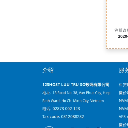
注册该
2020
介绍
服
123HOST LUU TRU SO数码有限公司
租赁
地址:
廉价C
13 Road No. 38, Van Phuc City, Hiep
NVMe
Binh Ward, Ho Chi Minh City, Vietnam
电话:
02873 002 123
NVM
Tax code: 0312088232
VPS 
廉价H