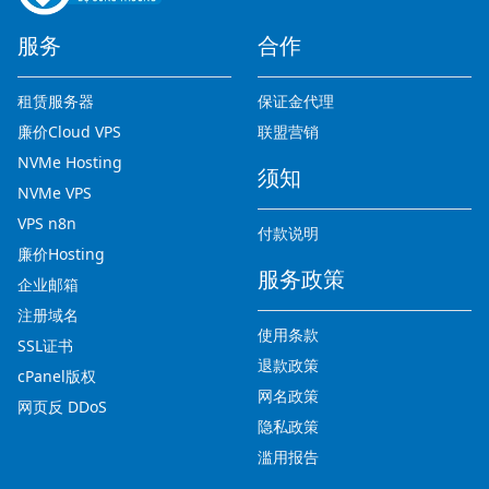
服务
合作
租赁服务器
保证金代理
廉价Cloud VPS
联盟营销
NVMe Hosting
须知
NVMe VPS
VPS n8n
付款说明
廉价Hosting
服务政策
企业邮箱
注册域名
使用条款
SSL证书
退款政策
cPanel版权
网名政策
网页反 DDoS
隐私政策
滥用报告