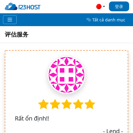
登录
Tất cả danh mục
评估服务
Rất ổn định!!
- Lend -