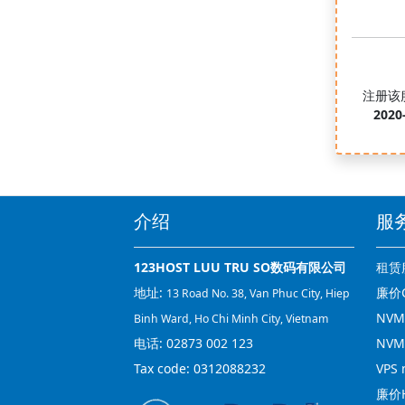
注册该
2020
介绍
服
123HOST LUU TRU SO数码有限公司
租赁
地址:
廉价C
13 Road No. 38, Van Phuc City, Hiep
NVMe
Binh Ward, Ho Chi Minh City, Vietnam
电话:
02873 002 123
NVM
Tax code: 0312088232
VPS 
廉价H