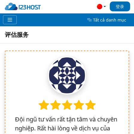
登录
Tất cả danh mục
评估服务
Đội ngũ tư vấn rất tận tâm và chuyên
nghiệp. Rất hài lòng về dịch vụ của