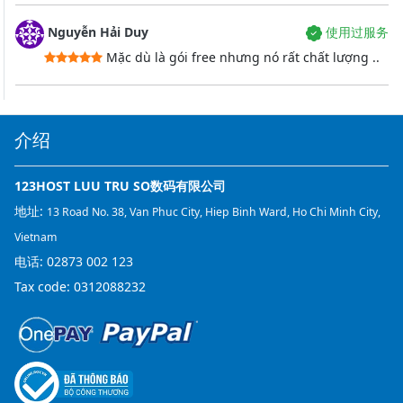
Nguyễn Hải Duy
使用过服务
Mặc dù là gói free nhưng nó rất chất lượng ..
介绍
123HOST LUU TRU SO数码有限公司
地址:
13 Road No. 38, Van Phuc City, Hiep Binh Ward, Ho Chi Minh City,
Vietnam
电话:
02873 002 123
Tax code: 0312088232