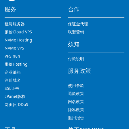
服务
合作
租赁服务器
保证金代理
廉价Cloud VPS
联盟营销
NVMe Hosting
须知
NVMe VPS
VPS n8n
付款说明
廉价Hosting
服务政策
企业邮箱
注册域名
使用条款
SSL证书
退款政策
cPanel版权
网名政策
网页反 DDoS
隐私政策
滥用报告