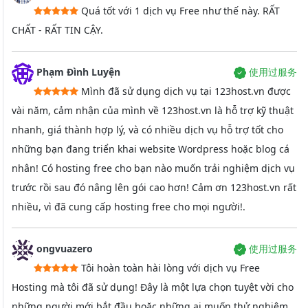
Quá tốt với 1 dịch vụ Free như thế này. RẤT
CHẤT - RẤT TIN CẬY.
Phạm Đình Luyện
使用过服务
Mình đã sử dụng dịch vụ tại 123host.vn được
vài năm, cảm nhận của mình về 123host.vn là hỗ trợ kỹ thuật
nhanh, giá thành hợp lý, và có nhiều dịch vụ hỗ trợ tốt cho
những bạn đang triển khai website Wordpress hoặc blog cá
nhân! Có hosting free cho bạn nào muốn trải nghiệm dịch vụ
trước rồi sau đó nâng lên gói cao hơn! Cảm ơn 123host.vn rất
nhiều, vì đã cung cấp hosting free cho mọi người!.
ongvuazero
使用过服务
Tôi hoàn toàn hài lòng với dịch vụ Free
Hosting mà tôi đã sử dụng! Đây là một lựa chọn tuyệt vời cho
những người mới bắt đầu hoặc những ai muốn thử nghiệm