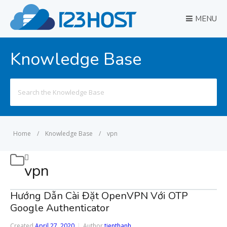
MENU
Knowledge Base
Search
for:
Home
/
Knowledge Base
/
vpn
vpn
Hướng Dẫn Cài Đặt OpenVPN Với OTP
Google Authenticator
Created
April 27, 2020
Author
tienthanh