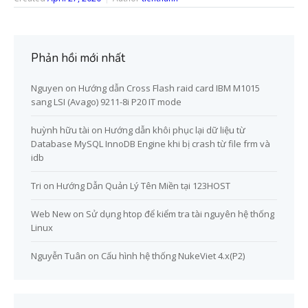
Phản hồi mới nhất
Nguyen
on
Hướng dẫn Cross Flash raid card IBM M1015
sang LSI (Avago) 9211-8i P20 IT mode
huỳnh hữu tài
on
Hướng dẫn khôi phục lại dữ liệu từ
Database MySQL InnoDB Engine khi bị crash từ file frm và
idb
Tri
on
Hướng Dẫn Quản Lý Tên Miền tại 123HOST
Web New
on
Sử dụng htop để kiểm tra tài nguyên hệ thống
Linux
Nguyễn Tuân
on
Cấu hình hệ thống NukeViet 4.x(P2)