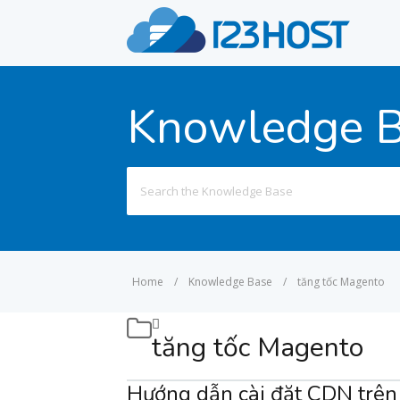
Knowledge 
Search
for:
Home
/
Knowledge Base
/
tăng tốc Magento
tăng tốc Magento
Hướng dẫn cài đặt CDN trê