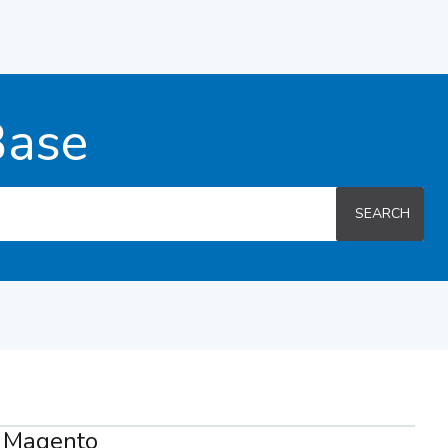
Base
SEARCH
n Magento