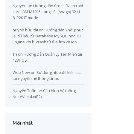
Nguyen
on
Hướng dẫn Cross Flash raid
card IBM M1015 sang LSI (Avago) 9211-
8i P20 IT mode
huỳnh hữu tài
on
Hướng dẫn khôi phục
lại dữ liệu từ Database MySQL InnoDB
Engine khi bị crash từ file frm và idb
Tri
on
Hướng Dẫn Quản Lý Tên Miền tại
123HOST
Web New
on
Sử dụng htop để kiểm tra
tài nguyên hệ thống Linux
Nguyễn Tuân
on
Cấu hình hệ thống
NukeViet 4.x(P2)
Mới nhất